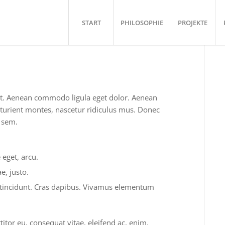
START
PHILOSOPHIE
PROJEKTE
lit. Aenean commodo ligula eget dolor. Aenean
turient montes, nascetur ridiculus mus. Donec
, sem.
 eget, arcu.
e, justo.
r tincidunt. Cras dapibus. Vivamus elementum
titor eu, consequat vitae, eleifend ac, enim.